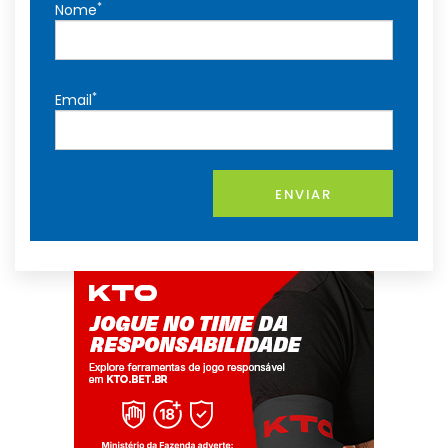
*
Nome
*
Email
ENVIAR