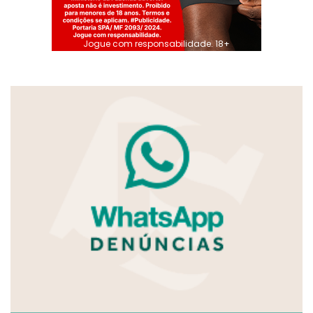
Jogue com responsabilidade. 18+