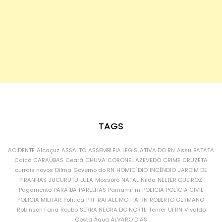
TAGS
ACIDENTE
Alcaçuz
ASSALTO
ASSEMBLEIA LEGISLATIVA DO RN
Assu
BATATA
Caicó
CARAÚBAS
Ceará
CHUVA
CORONEL AZEVEDO
CRIME
CRUZETA
currais novos
Dilma
Governo do RN
HOMICÍDIO
INCÊNDIO
JARDIM DE
PIRANHAS
JUCURUTU
LULA
Mossoró
NATAL
Nilda
NÉLTER QUEIROZ
Pagamento
PARAÍBA
PARELHAS
Parnamirim
POLÍCIA
POLÍCIA CIVIL
POLÍCIA MILITAR
Política
PRF
RAFAEL MOTTA
RN
ROBERTO GERMANO
Robinson Faria
Roubo
SERRA NEGRA DO NORTE
Temer
UFRN
Vivaldo
Costa
Água
ÁLVARO DIAS