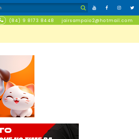
(84) 9 8173 8448
jairsampaio2@hotmail.com