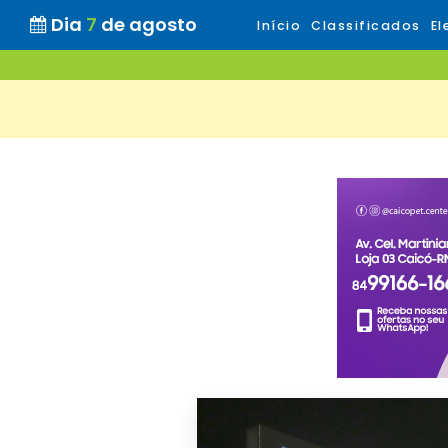
Dia
7
de agosto
Início
Classificados
El