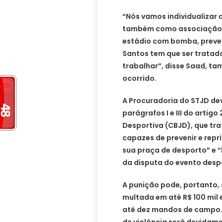
“Nós vamos individualizar 
também como associação c
estádio com bomba, preven
Santos tem que ser tratado 
trabalhar”, disse Saad, t
ocorrido.
A Procuradoria do STJD de
parágrafos I e III do artigo
Desportiva (CBJD), que tra
capazes de prevenir e repr
sua praça de desporto” e 
da disputa do evento despo
A punição pode, portanto, 
multada em até R$ 100 mil 
até dez mandos de campo.
de violência será devidam