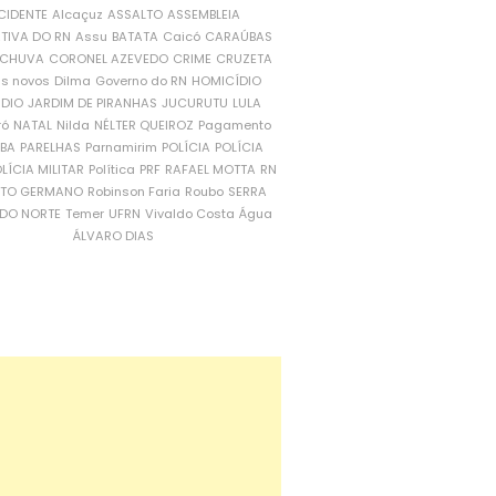
CIDENTE
Alcaçuz
ASSALTO
ASSEMBLEIA
ATIVA DO RN
Assu
BATATA
Caicó
CARAÚBAS
CHUVA
CORONEL AZEVEDO
CRIME
CRUZETA
is novos
Dilma
Governo do RN
HOMICÍDIO
NDIO
JARDIM DE PIRANHAS
JUCURUTU
LULA
ró
NATAL
Nilda
NÉLTER QUEIROZ
Pagamento
ÍBA
PARELHAS
Parnamirim
POLÍCIA
POLÍCIA
LÍCIA MILITAR
Política
PRF
RAFAEL MOTTA
RN
RTO GERMANO
Robinson Faria
Roubo
SERRA
DO NORTE
Temer
UFRN
Vivaldo Costa
Água
ÁLVARO DIAS