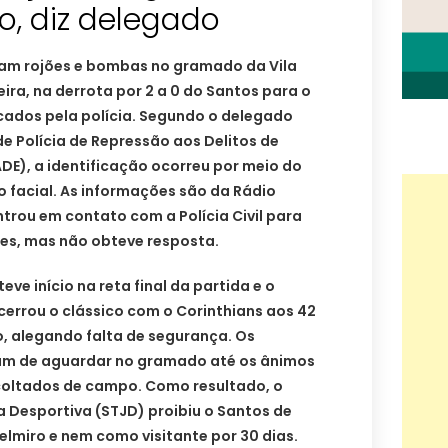
ro, diz delegado
ram rojões e bombas no gramado da Vila
ira, na derrota por 2 a 0 do Santos para o
icados pela polícia. Segundo o delegado
e Polícia de Repressão aos Delitos de
ADE), a identificação ocorreu por meio do
 facial. As informações são da Rádio
trou em contato com a Polícia Civil para
es, mas não obteve resposta.
eve início na reta final da partida e o
errou o clássico com o Corinthians aos 42
 alegando falta de segurança. Os
ram de aguardar no gramado até os ânimos
coltados de campo. Como resultado, o
ça Desportiva (STJD) proibiu o Santos de
Belmiro e nem como visitante por 30 dias.