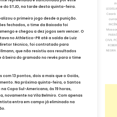
A
te do STJD, na tarde desta quinta-feira.
LEGISL
Ceará
alizou o primeiro jogo desde a punição.
curra
INCÊ
ões fechados, o time da Baixada foi
Mosso
lamengo e chegou a dez jogos sem vencer. O
PARA
tava no Athletico-PR até a saída de Luiz
CIVIL
PO
diretor técnico, foi contratado para
ROBE
NEGRA 
ellmann, que não resistiu aos resultados
e à beira do gramado no revés para o time
 com 13 pontos, dois a mais que o Goiás,
mento. Na próxima quinta-feira, o Santos
 na Copa Sul-Americana, às 19 horas,
ia, novamente na Vila Belmiro. Com apenas
ntista entra em campo já eliminado na
ão.