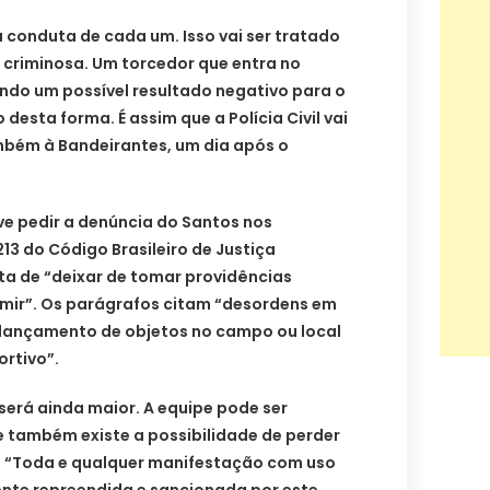
a conduta de cada um. Isso vai ser tratado
riminosa. Um torcedor que entra no
do um possível resultado negativo para o
desta forma. É assim que a Polícia Civil vai
ambém à Bandeirantes, um dia após o
ve pedir a denúncia do Santos nos
 213 do Código Brasileiro de Justiça
ta de “deixar de tomar providências
imir”. Os parágrafos citam “desordens em
“lançamento de objetos no campo ou local
rtivo”.
será ainda maior. A equipe pode ser
e também existe a possibilidade de perder
 “Toda e qualquer manifestação com uso
ente repreendida e sancionada por este