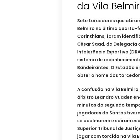
da Vila Belmi
Sete torcedores que atira
Belmiro na última quarta-fe
Corinthians, foram identif
César Saad, da Delegacia d
Intolerância Esportiva (DR
sistema de reconhecimento
Bandeirantes. O Estadão en
obter o nome dos torcedor
A confusão na Vila Belmiro t
árbitro Leandro Vuaden enc
minutos do segundo tempo,
jogadores do Santos tive
se acalmarem e saíram es
Superior Tribunal de Justi
jogar com torcida na Vila 