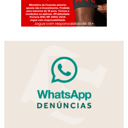
Jogue com responsabilidade. 18+