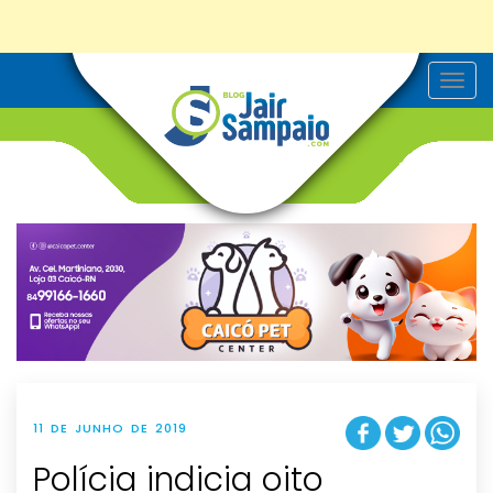
T
o
g
g
l
e
n
a
v
i
g
a
t
i
o
n
11 DE JUNHO DE 2019
Polícia indicia oito