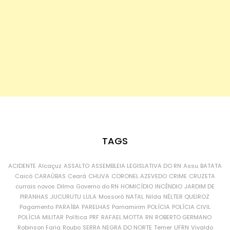
TAGS
ACIDENTE
Alcaçuz
ASSALTO
ASSEMBLEIA LEGISLATIVA DO RN
Assu
BATATA
Caicó
CARAÚBAS
Ceará
CHUVA
CORONEL AZEVEDO
CRIME
CRUZETA
currais novos
Dilma
Governo do RN
HOMICÍDIO
INCÊNDIO
JARDIM DE
PIRANHAS
JUCURUTU
LULA
Mossoró
NATAL
Nilda
NÉLTER QUEIROZ
Pagamento
PARAÍBA
PARELHAS
Parnamirim
POLÍCIA
POLÍCIA CIVIL
POLÍCIA MILITAR
Política
PRF
RAFAEL MOTTA
RN
ROBERTO GERMANO
Robinson Faria
Roubo
SERRA NEGRA DO NORTE
Temer
UFRN
Vivaldo