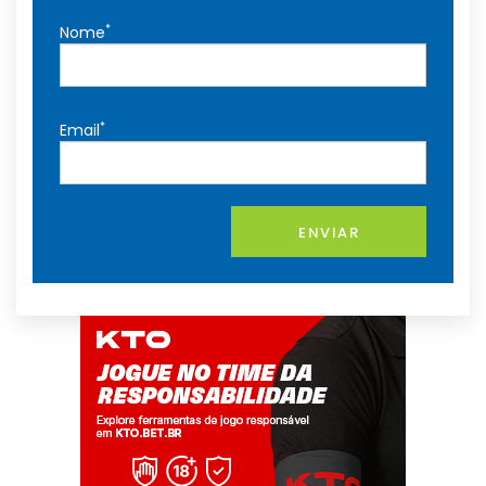
*
Nome
*
Email
ENVIAR