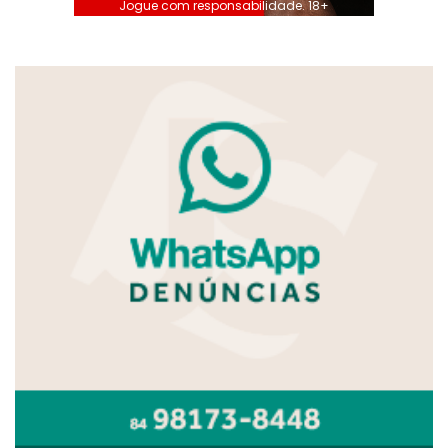
Jogue com responsabilidade. 18+