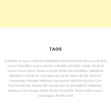
TAGS
ACIDENTE
Alcaçuz
ASSALTO
ASSEMBLEIA LEGISLATIVA DO RN
Assu
BATATA
Caicó
CARAÚBAS
Ceará
CHUVA
CORONEL AZEVEDO
CRIME
CRUZETA
currais novos
Dilma
Governo do RN
HOMICÍDIO
INCÊNDIO
JARDIM DE
PIRANHAS
JUCURUTU
LULA
Mossoró
NATAL
Nilda
NÉLTER QUEIROZ
Pagamento
PARAÍBA
PARELHAS
Parnamirim
POLÍCIA
POLÍCIA CIVIL
POLÍCIA MILITAR
Política
PRF
RAFAEL MOTTA
RN
ROBERTO GERMANO
Robinson Faria
Roubo
SERRA NEGRA DO NORTE
Temer
UFRN
Vivaldo
Costa
Água
ÁLVARO DIAS