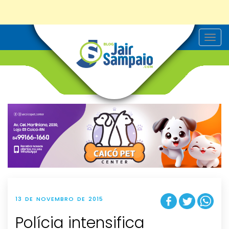
T
o
g
g
l
e
n
a
v
i
g
a
t
i
o
n
13 DE NOVEMBRO DE 2015
Polícia intensifica