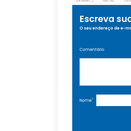
DENARC)
NATAL
OP
Escreva su
O seu endereço de e-ma
Comentário
*
Nome