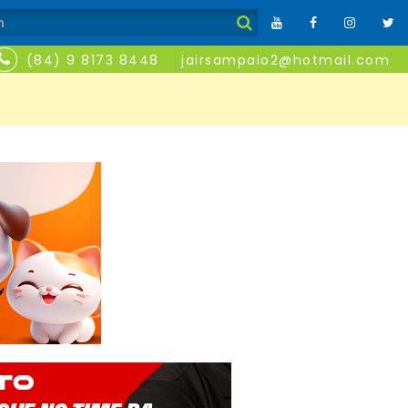
(84) 9 8173 8448
jairsampaio2@hotmail.com