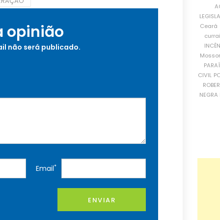
ERAÇÃO
A
LEGISL
a opinião
Ceará
curra
INCÊ
il não será publicado.
Mosso
PARA
CIVIL
PO
ROBE
NEGRA 
*
Email
ENVIAR