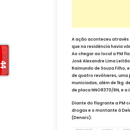
A ação aconteceu através
que na residência havia v
Ao chegar ao local a PM fl
José Alexandre Lima Leitão
Raimundo de Souza Filho, e
de quatro revólveres, uma 
municiadas, além de 1kg de 
de placa NNO8370/RN, e a 
Diante do flagrante a PM co
drogas e o montante à Del
(Denarc).