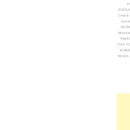
A
LEGISL
Ceará
curra
INCÊ
Mosso
PARA
CIVIL
PO
ROBE
NEGRA 