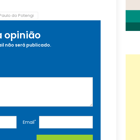
Paulo do Potengi
a opinião
il não será publicado.
*
Email