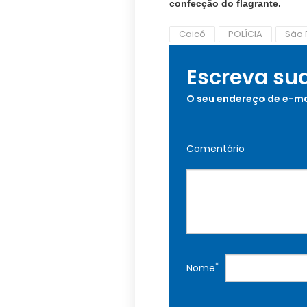
confecção do flagrante.
Caicó
POLÍCIA
São 
Escreva su
O seu endereço de e-ma
Comentário
*
Nome