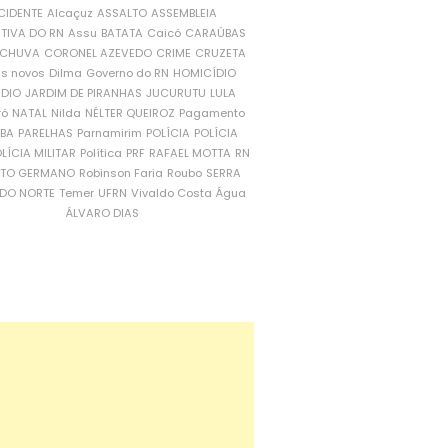
CIDENTE
Alcaçuz
ASSALTO
ASSEMBLEIA
ATIVA DO RN
Assu
BATATA
Caicó
CARAÚBAS
CHUVA
CORONEL AZEVEDO
CRIME
CRUZETA
is novos
Dilma
Governo do RN
HOMICÍDIO
NDIO
JARDIM DE PIRANHAS
JUCURUTU
LULA
ró
NATAL
Nilda
NÉLTER QUEIROZ
Pagamento
ÍBA
PARELHAS
Parnamirim
POLÍCIA
POLÍCIA
LÍCIA MILITAR
Política
PRF
RAFAEL MOTTA
RN
RTO GERMANO
Robinson Faria
Roubo
SERRA
DO NORTE
Temer
UFRN
Vivaldo Costa
Água
ÁLVARO DIAS