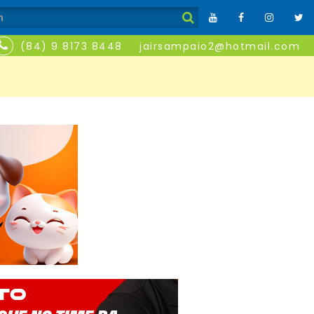
(84) 9 8173 8448
jairsampaio2@hotmail.com