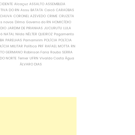
CIDENTE
Alcaçuz
ASSALTO
ASSEMBLEIA
ATIVA DO RN
Assu
BATATA
Caicó
CARAÚBAS
CHUVA
CORONEL AZEVEDO
CRIME
CRUZETA
is novos
Dilma
Governo do RN
HOMICÍDIO
NDIO
JARDIM DE PIRANHAS
JUCURUTU
LULA
ró
NATAL
Nilda
NÉLTER QUEIROZ
Pagamento
ÍBA
PARELHAS
Parnamirim
POLÍCIA
POLÍCIA
LÍCIA MILITAR
Política
PRF
RAFAEL MOTTA
RN
RTO GERMANO
Robinson Faria
Roubo
SERRA
DO NORTE
Temer
UFRN
Vivaldo Costa
Água
ÁLVARO DIAS