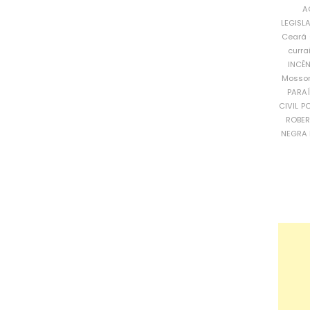
A
LEGISL
Ceará
curra
INCÊ
Mosso
PARA
CIVIL
PO
ROBE
NEGRA 