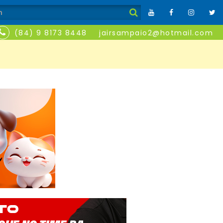
(84) 9 8173 8448
jairsampaio2@hotmail.com