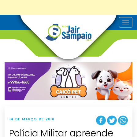
T
o
g
g
l
e
n
a
v
i
g
a
t
i
o
n
14 DE MARÇO DE 2018
Polícia Militar apreende