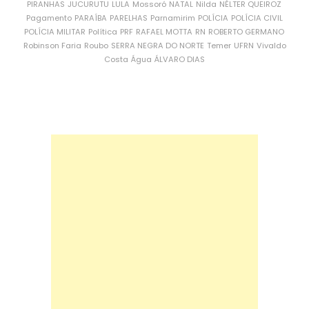
PIRANHAS
JUCURUTU
LULA
Mossoró
NATAL
Nilda
NÉLTER QUEIROZ
Pagamento
PARAÍBA
PARELHAS
Parnamirim
POLÍCIA
POLÍCIA CIVIL
POLÍCIA MILITAR
Política
PRF
RAFAEL MOTTA
RN
ROBERTO GERMANO
Robinson Faria
Roubo
SERRA NEGRA DO NORTE
Temer
UFRN
Vivaldo
Costa
Água
ÁLVARO DIAS