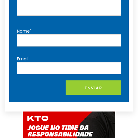
*
Nome
*
Email
ENVIAR