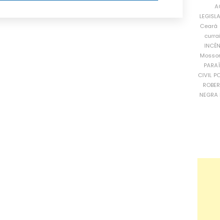
A
LEGISL
Ceará
curra
INCÊ
Mosso
PARA
CIVIL
PO
ROBE
NEGRA 