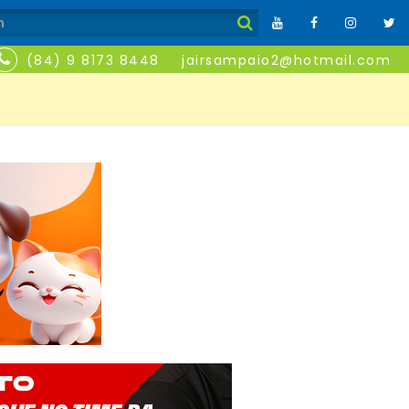
(84) 9 8173 8448
jairsampaio2@hotmail.com