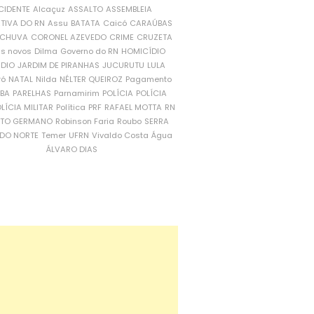
CIDENTE
Alcaçuz
ASSALTO
ASSEMBLEIA
ATIVA DO RN
Assu
BATATA
Caicó
CARAÚBAS
CHUVA
CORONEL AZEVEDO
CRIME
CRUZETA
is novos
Dilma
Governo do RN
HOMICÍDIO
NDIO
JARDIM DE PIRANHAS
JUCURUTU
LULA
ró
NATAL
Nilda
NÉLTER QUEIROZ
Pagamento
ÍBA
PARELHAS
Parnamirim
POLÍCIA
POLÍCIA
LÍCIA MILITAR
Política
PRF
RAFAEL MOTTA
RN
RTO GERMANO
Robinson Faria
Roubo
SERRA
DO NORTE
Temer
UFRN
Vivaldo Costa
Água
ÁLVARO DIAS