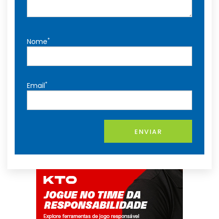
*
Nome
*
Email
ENVIAR