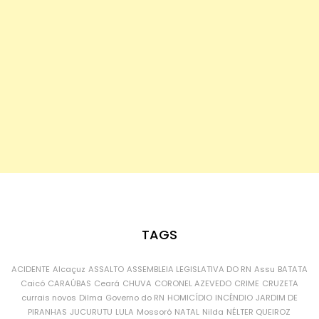
TAGS
ACIDENTE
Alcaçuz
ASSALTO
ASSEMBLEIA LEGISLATIVA DO RN
Assu
BATATA
Caicó
CARAÚBAS
Ceará
CHUVA
CORONEL AZEVEDO
CRIME
CRUZETA
currais novos
Dilma
Governo do RN
HOMICÍDIO
INCÊNDIO
JARDIM DE
PIRANHAS
JUCURUTU
LULA
Mossoró
NATAL
Nilda
NÉLTER QUEIROZ