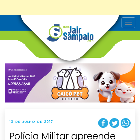
T
o
g
g
l
e
n
a
v
i
g
a
t
i
o
n
13 DE JULHO DE 2017
Polícia Militar apreende