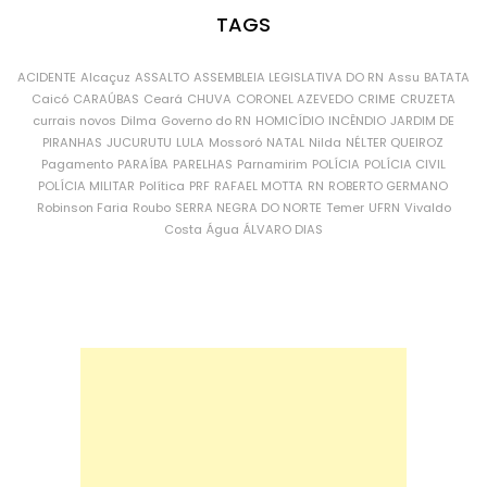
TAGS
ACIDENTE
Alcaçuz
ASSALTO
ASSEMBLEIA LEGISLATIVA DO RN
Assu
BATATA
Caicó
CARAÚBAS
Ceará
CHUVA
CORONEL AZEVEDO
CRIME
CRUZETA
currais novos
Dilma
Governo do RN
HOMICÍDIO
INCÊNDIO
JARDIM DE
PIRANHAS
JUCURUTU
LULA
Mossoró
NATAL
Nilda
NÉLTER QUEIROZ
Pagamento
PARAÍBA
PARELHAS
Parnamirim
POLÍCIA
POLÍCIA CIVIL
POLÍCIA MILITAR
Política
PRF
RAFAEL MOTTA
RN
ROBERTO GERMANO
Robinson Faria
Roubo
SERRA NEGRA DO NORTE
Temer
UFRN
Vivaldo
Costa
Água
ÁLVARO DIAS