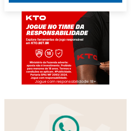
Jogue com responsabilidade. 18+