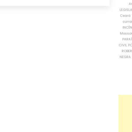
A
LEGISL
Ceará
curra
INCÊ
Mosso
PARA
CIVIL
PO
ROBE
NEGRA 