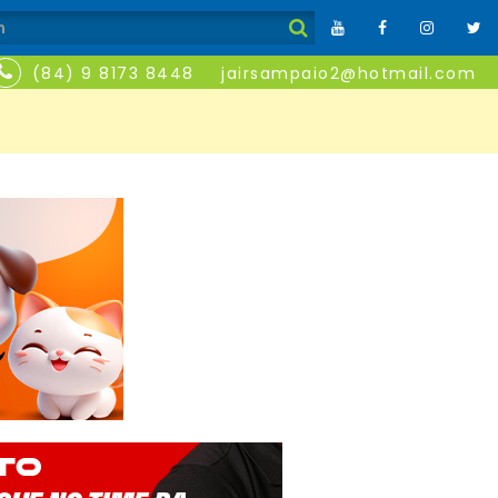
(84) 9 8173 8448
jairsampaio2@hotmail.com