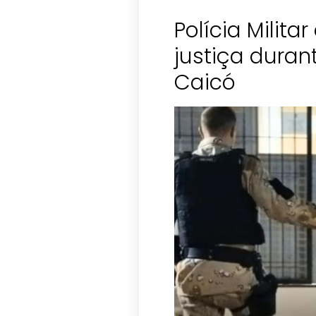
Polícia Milita
justiça dura
Caicó