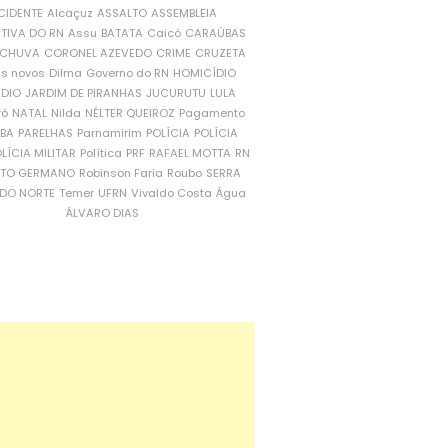
CIDENTE
Alcaçuz
ASSALTO
ASSEMBLEIA
ATIVA DO RN
Assu
BATATA
Caicó
CARAÚBAS
CHUVA
CORONEL AZEVEDO
CRIME
CRUZETA
is novos
Dilma
Governo do RN
HOMICÍDIO
NDIO
JARDIM DE PIRANHAS
JUCURUTU
LULA
ró
NATAL
Nilda
NÉLTER QUEIROZ
Pagamento
ÍBA
PARELHAS
Parnamirim
POLÍCIA
POLÍCIA
LÍCIA MILITAR
Política
PRF
RAFAEL MOTTA
RN
RTO GERMANO
Robinson Faria
Roubo
SERRA
DO NORTE
Temer
UFRN
Vivaldo Costa
Água
ÁLVARO DIAS