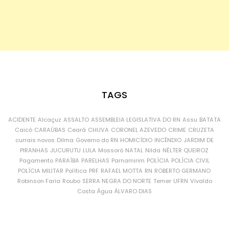
TAGS
ACIDENTE
Alcaçuz
ASSALTO
ASSEMBLEIA LEGISLATIVA DO RN
Assu
BATATA
Caicó
CARAÚBAS
Ceará
CHUVA
CORONEL AZEVEDO
CRIME
CRUZETA
currais novos
Dilma
Governo do RN
HOMICÍDIO
INCÊNDIO
JARDIM DE
PIRANHAS
JUCURUTU
LULA
Mossoró
NATAL
Nilda
NÉLTER QUEIROZ
Pagamento
PARAÍBA
PARELHAS
Parnamirim
POLÍCIA
POLÍCIA CIVIL
POLÍCIA MILITAR
Política
PRF
RAFAEL MOTTA
RN
ROBERTO GERMANO
Robinson Faria
Roubo
SERRA NEGRA DO NORTE
Temer
UFRN
Vivaldo
Costa
Água
ÁLVARO DIAS