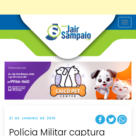
T
o
g
g
l
e
n
a
v
i
g
a
t
i
o
n
21 DE JANEIRO DE 2016
Polícia Militar captura