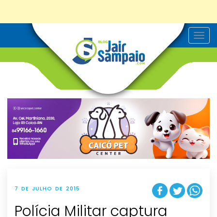
T
o
g
g
l
e
n
a
v
i
g
a
t
i
o
n
7 DE JULHO DE 2015
Polícia Militar captura