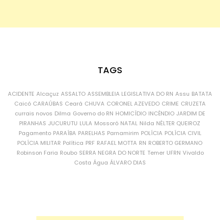
TAGS
ACIDENTE
Alcaçuz
ASSALTO
ASSEMBLEIA LEGISLATIVA DO RN
Assu
BATATA
Caicó
CARAÚBAS
Ceará
CHUVA
CORONEL AZEVEDO
CRIME
CRUZETA
currais novos
Dilma
Governo do RN
HOMICÍDIO
INCÊNDIO
JARDIM DE
PIRANHAS
JUCURUTU
LULA
Mossoró
NATAL
Nilda
NÉLTER QUEIROZ
Pagamento
PARAÍBA
PARELHAS
Parnamirim
POLÍCIA
POLÍCIA CIVIL
POLÍCIA MILITAR
Política
PRF
RAFAEL MOTTA
RN
ROBERTO GERMANO
Robinson Faria
Roubo
SERRA NEGRA DO NORTE
Temer
UFRN
Vivaldo
Costa
Água
ÁLVARO DIAS