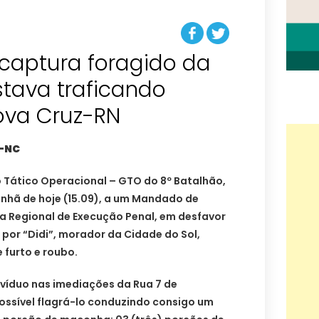
r captura foragido da
stava traficando
ova Cruz-RN
M-NC
po Tático Operacional – GTO do 8º Batalhão,
hã de hoje (15.09), a um Mandado de
ra Regional de Execução Penal, em desfavor
por “Didi”, morador da Cidade do Sol,
 furto e roubo.
ivíduo nas imediações da Rua 7 de
ossível flagrá-lo conduzindo consigo um