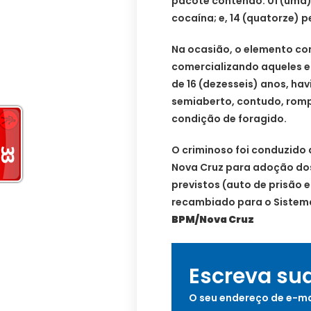
pacote contendo: 01 (uma)
cocaína; e, 14 (quatorze) p
Na ocasião, o elemento con
comercializando aqueles e
de 16 (dezesseis) anos, hav
semiaberto, contudo, romp
condição de foragido.
O criminoso foi conduzido 
Nova Cruz para adoção do
previstos (auto de prisão 
recambiado para o Sistema
BPM/Nova Cruz
Escreva su
O seu endereço de e-ma