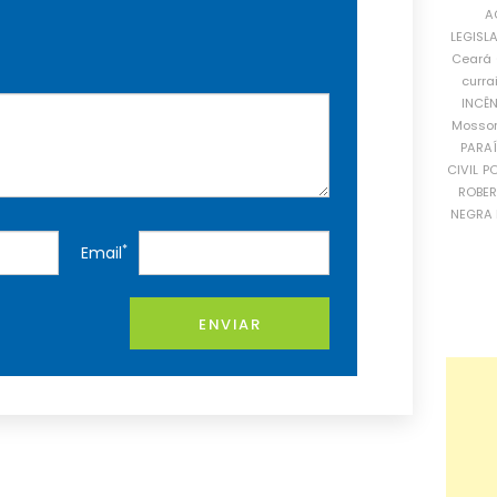
A
LEGISL
Ceará
curra
INCÊ
Mosso
PARA
CIVIL
PO
ROBE
NEGRA 
*
Email
ENVIAR