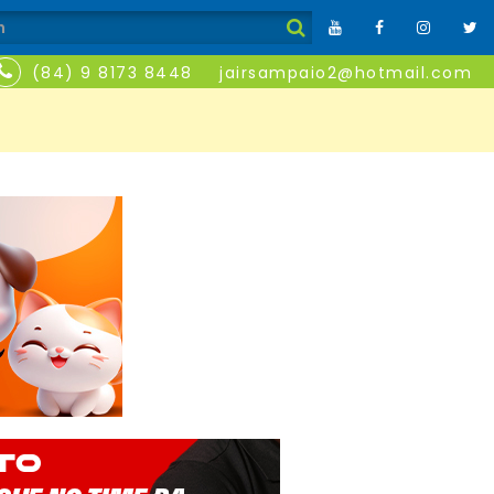
(84) 9 8173 8448
jairsampaio2@hotmail.com