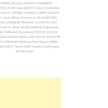
CIDENTE
Alcaçuz
ASSALTO
ASSEMBLEIA
ATIVA DO RN
Assu
BATATA
Caicó
CARAÚBAS
CHUVA
CORONEL AZEVEDO
CRIME
CRUZETA
is novos
Dilma
Governo do RN
HOMICÍDIO
NDIO
JARDIM DE PIRANHAS
JUCURUTU
LULA
ró
NATAL
Nilda
NÉLTER QUEIROZ
Pagamento
ÍBA
PARELHAS
Parnamirim
POLÍCIA
POLÍCIA
LÍCIA MILITAR
Política
PRF
RAFAEL MOTTA
RN
RTO GERMANO
Robinson Faria
Roubo
SERRA
DO NORTE
Temer
UFRN
Vivaldo Costa
Água
ÁLVARO DIAS