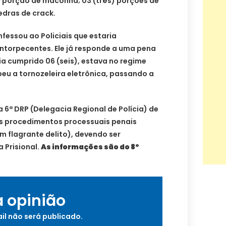
 porção de maconha; 03 (três) porções de
edras de crack.
fessou ao Policiais que estaria
ntorpecentes. Ele já responde a uma pena
ia cumprido 06 (seis), estava no regime
eu a tornozeleira eletrônica, passando a
a 6ª DRP (Delegacia Regional de Polícia) de
s procedimentos processuais penais
em flagrante delito), devendo ser
 Prisional.
As informações são do 8º
a opinião
il não será publicado.