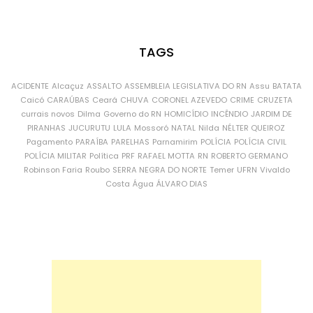
TAGS
ACIDENTE
Alcaçuz
ASSALTO
ASSEMBLEIA LEGISLATIVA DO RN
Assu
BATATA
Caicó
CARAÚBAS
Ceará
CHUVA
CORONEL AZEVEDO
CRIME
CRUZETA
currais novos
Dilma
Governo do RN
HOMICÍDIO
INCÊNDIO
JARDIM DE
PIRANHAS
JUCURUTU
LULA
Mossoró
NATAL
Nilda
NÉLTER QUEIROZ
Pagamento
PARAÍBA
PARELHAS
Parnamirim
POLÍCIA
POLÍCIA CIVIL
POLÍCIA MILITAR
Política
PRF
RAFAEL MOTTA
RN
ROBERTO GERMANO
Robinson Faria
Roubo
SERRA NEGRA DO NORTE
Temer
UFRN
Vivaldo
Costa
Água
ÁLVARO DIAS