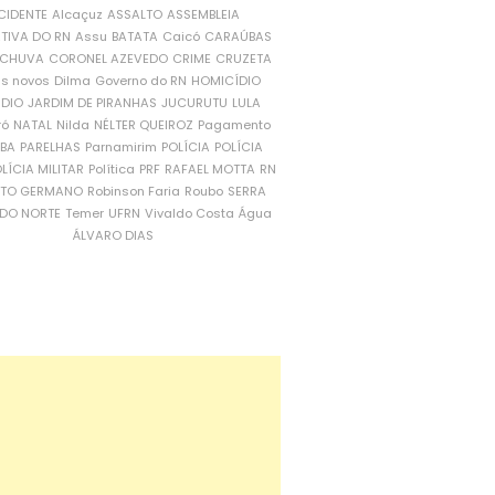
CIDENTE
Alcaçuz
ASSALTO
ASSEMBLEIA
ATIVA DO RN
Assu
BATATA
Caicó
CARAÚBAS
CHUVA
CORONEL AZEVEDO
CRIME
CRUZETA
is novos
Dilma
Governo do RN
HOMICÍDIO
NDIO
JARDIM DE PIRANHAS
JUCURUTU
LULA
ró
NATAL
Nilda
NÉLTER QUEIROZ
Pagamento
ÍBA
PARELHAS
Parnamirim
POLÍCIA
POLÍCIA
LÍCIA MILITAR
Política
PRF
RAFAEL MOTTA
RN
RTO GERMANO
Robinson Faria
Roubo
SERRA
DO NORTE
Temer
UFRN
Vivaldo Costa
Água
ÁLVARO DIAS