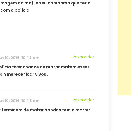
imagem acima), e seu comparsa que teria
com a polícia.
Responder
ut 10, 2016, 10:43 am
olícia tiver chance de matar matem esses
 ñ merece ficar vivos ..
Responder
ut 10, 2016, 10:45 am
r terminem de matar bandos tem q morrer…