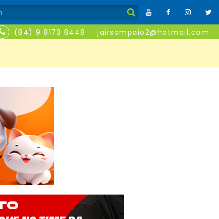
(84) 9 8173 8448
jairsampaio2@hotmail.com