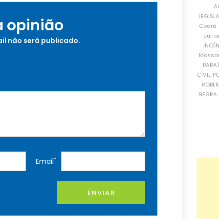
A
LEGISL
a opinião
Ceará
curra
il não será publicado.
INCÊ
Mosso
PARA
CIVIL
PO
ROBE
NEGRA 
*
Email
ENVIAR