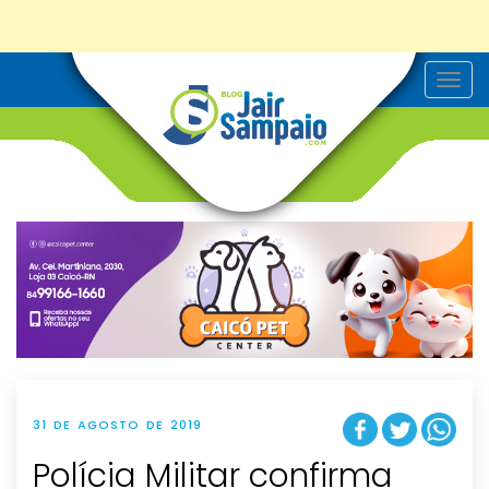
T
o
g
g
l
e
n
a
v
i
g
a
t
i
o
n
31 DE AGOSTO DE 2019
Polícia Militar confirma