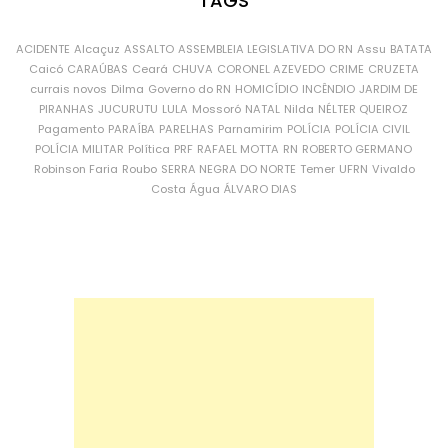
TAGS
ACIDENTE
Alcaçuz
ASSALTO
ASSEMBLEIA LEGISLATIVA DO RN
Assu
BATATA
Caicó
CARAÚBAS
Ceará
CHUVA
CORONEL AZEVEDO
CRIME
CRUZETA
currais novos
Dilma
Governo do RN
HOMICÍDIO
INCÊNDIO
JARDIM DE
PIRANHAS
JUCURUTU
LULA
Mossoró
NATAL
Nilda
NÉLTER QUEIROZ
Pagamento
PARAÍBA
PARELHAS
Parnamirim
POLÍCIA
POLÍCIA CIVIL
POLÍCIA MILITAR
Política
PRF
RAFAEL MOTTA
RN
ROBERTO GERMANO
Robinson Faria
Roubo
SERRA NEGRA DO NORTE
Temer
UFRN
Vivaldo
Costa
Água
ÁLVARO DIAS