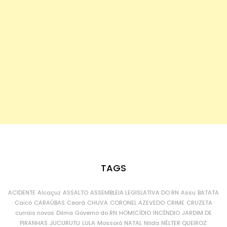
TAGS
ACIDENTE
Alcaçuz
ASSALTO
ASSEMBLEIA LEGISLATIVA DO RN
Assu
BATATA
Caicó
CARAÚBAS
Ceará
CHUVA
CORONEL AZEVEDO
CRIME
CRUZETA
currais novos
Dilma
Governo do RN
HOMICÍDIO
INCÊNDIO
JARDIM DE
PIRANHAS
JUCURUTU
LULA
Mossoró
NATAL
Nilda
NÉLTER QUEIROZ