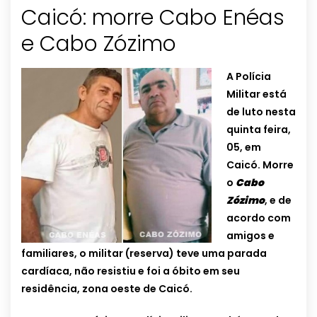
Caicó: morre Cabo Enéas
e Cabo Zózimo
A Polícia
Militar está
de luto nesta
quinta feira,
05, em
Caicó. Morre
o
Cabo
Zózimo
, e de
acordo com
amigos e
familiares, o militar (reserva) teve uma parada
cardíaca, não resistiu e foi a óbito em seu
residência, zona oeste de Caicó.