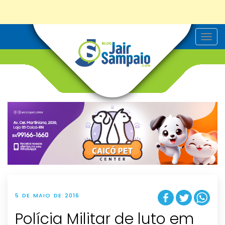
T
o
g
g
l
e
n
a
v
i
g
a
t
i
o
n
5 DE MAIO DE 2016
Polícia Militar de luto em