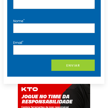
*
Nome
*
Email
ENVIAR