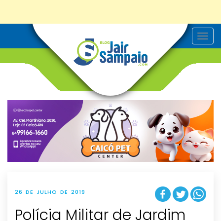
T
o
g
g
l
e
n
a
v
i
g
a
t
i
o
n
26 DE JULHO DE 2019
Polícia Militar de Jardim