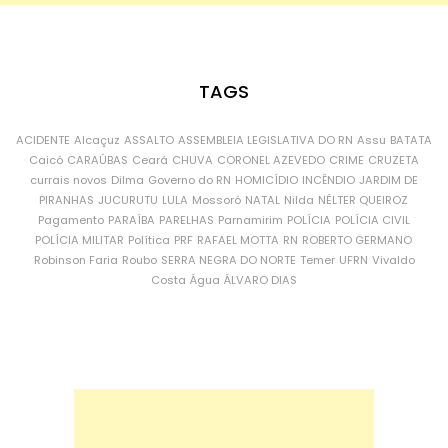
TAGS
ACIDENTE
Alcaçuz
ASSALTO
ASSEMBLEIA LEGISLATIVA DO RN
Assu
BATATA
Caicó
CARAÚBAS
Ceará
CHUVA
CORONEL AZEVEDO
CRIME
CRUZETA
currais novos
Dilma
Governo do RN
HOMICÍDIO
INCÊNDIO
JARDIM DE
PIRANHAS
JUCURUTU
LULA
Mossoró
NATAL
Nilda
NÉLTER QUEIROZ
Pagamento
PARAÍBA
PARELHAS
Parnamirim
POLÍCIA
POLÍCIA CIVIL
POLÍCIA MILITAR
Política
PRF
RAFAEL MOTTA
RN
ROBERTO GERMANO
Robinson Faria
Roubo
SERRA NEGRA DO NORTE
Temer
UFRN
Vivaldo
Costa
Água
ÁLVARO DIAS