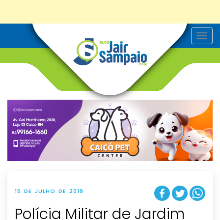
T
o
g
g
l
e
n
a
v
i
g
a
t
i
o
n
15 DE JULHO DE 2019
Polícia Militar de Jardim