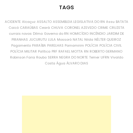
TAGS
ACIDENTE
Alcaçuz
ASSALTO
ASSEMBLEIA LEGISLATIVA DO RN
Assu
BATATA
Caicó
CARAÚBAS
Ceará
CHUVA
CORONEL AZEVEDO
CRIME
CRUZETA
currais novos
Dilma
Governo do RN
HOMICÍDIO
INCÊNDIO
JARDIM DE
PIRANHAS
JUCURUTU
LULA
Mossoró
NATAL
Nilda
NÉLTER QUEIROZ
Pagamento
PARAÍBA
PARELHAS
Parnamirim
POLÍCIA
POLÍCIA CIVIL
POLÍCIA MILITAR
Política
PRF
RAFAEL MOTTA
RN
ROBERTO GERMANO
Robinson Faria
Roubo
SERRA NEGRA DO NORTE
Temer
UFRN
Vivaldo
Costa
Água
ÁLVARO DIAS