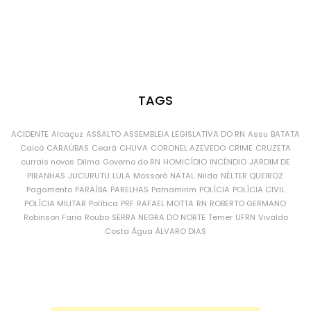
TAGS
ACIDENTE
Alcaçuz
ASSALTO
ASSEMBLEIA LEGISLATIVA DO RN
Assu
BATATA
Caicó
CARAÚBAS
Ceará
CHUVA
CORONEL AZEVEDO
CRIME
CRUZETA
currais novos
Dilma
Governo do RN
HOMICÍDIO
INCÊNDIO
JARDIM DE
PIRANHAS
JUCURUTU
LULA
Mossoró
NATAL
Nilda
NÉLTER QUEIROZ
Pagamento
PARAÍBA
PARELHAS
Parnamirim
POLÍCIA
POLÍCIA CIVIL
POLÍCIA MILITAR
Política
PRF
RAFAEL MOTTA
RN
ROBERTO GERMANO
Robinson Faria
Roubo
SERRA NEGRA DO NORTE
Temer
UFRN
Vivaldo
Costa
Água
ÁLVARO DIAS