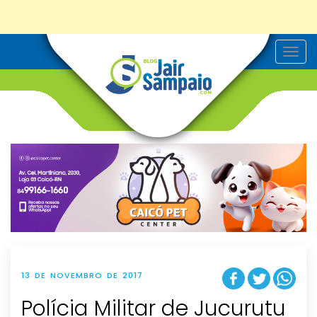
T
o
g
g
l
e
n
a
v
i
g
a
t
i
o
n
13 DE NOVEMBRO DE 2017
Polícia Militar de Jucurutu