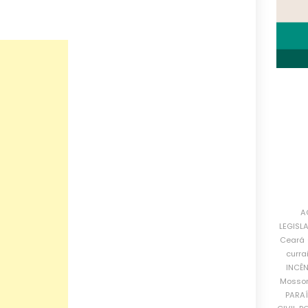
A
LEGISL
Ceará
curra
INCÊ
Mosso
PARA