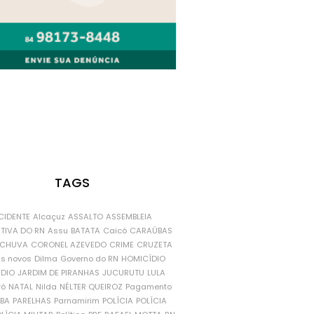
TAGS
CIDENTE
Alcaçuz
ASSALTO
ASSEMBLEIA
ATIVA DO RN
Assu
BATATA
Caicó
CARAÚBAS
CHUVA
CORONEL AZEVEDO
CRIME
CRUZETA
is novos
Dilma
Governo do RN
HOMICÍDIO
NDIO
JARDIM DE PIRANHAS
JUCURUTU
LULA
ró
NATAL
Nilda
NÉLTER QUEIROZ
Pagamento
ÍBA
PARELHAS
Parnamirim
POLÍCIA
POLÍCIA