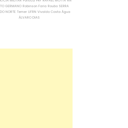
LÍCIA MILITAR
Política
PRF
RAFAEL MOTTA
RN
RTO GERMANO
Robinson Faria
Roubo
SERRA
DO NORTE
Temer
UFRN
Vivaldo Costa
Água
ÁLVARO DIAS