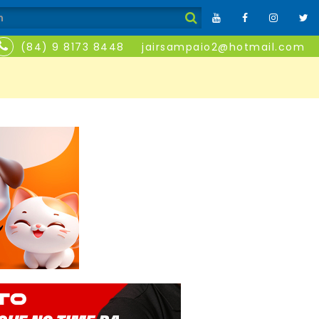
(84) 9 8173 8448
jairsampaio2@hotmail.com