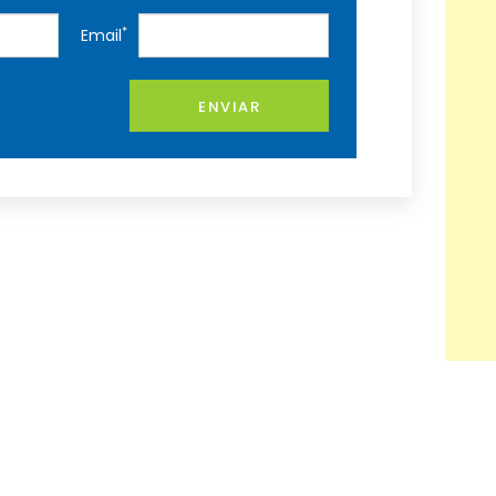
*
Email
ENVIAR