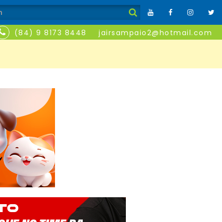
(84) 9 8173 8448
jairsampaio2@hotmail.com