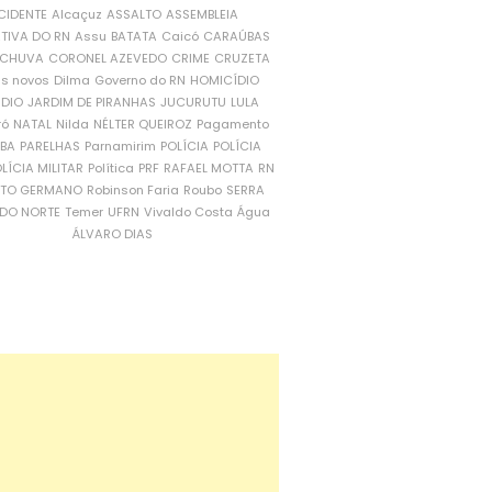
CIDENTE
Alcaçuz
ASSALTO
ASSEMBLEIA
ATIVA DO RN
Assu
BATATA
Caicó
CARAÚBAS
CHUVA
CORONEL AZEVEDO
CRIME
CRUZETA
is novos
Dilma
Governo do RN
HOMICÍDIO
NDIO
JARDIM DE PIRANHAS
JUCURUTU
LULA
ró
NATAL
Nilda
NÉLTER QUEIROZ
Pagamento
ÍBA
PARELHAS
Parnamirim
POLÍCIA
POLÍCIA
LÍCIA MILITAR
Política
PRF
RAFAEL MOTTA
RN
RTO GERMANO
Robinson Faria
Roubo
SERRA
DO NORTE
Temer
UFRN
Vivaldo Costa
Água
ÁLVARO DIAS