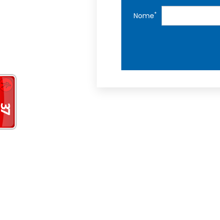
*
Nome