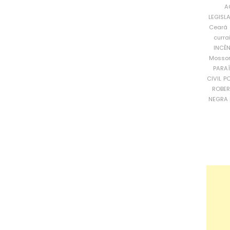
A
LEGISL
Ceará
curra
INCÊ
Mosso
PARA
CIVIL
PO
ROBE
NEGRA 