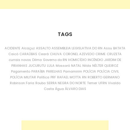
TAGS
ACIDENTE
Alcaçuz
ASSALTO
ASSEMBLEIA LEGISLATIVA DO RN
Assu
BATATA
Caicó
CARAÚBAS
Ceará
CHUVA
CORONEL AZEVEDO
CRIME
CRUZETA
currais novos
Dilma
Governo do RN
HOMICÍDIO
INCÊNDIO
JARDIM DE
PIRANHAS
JUCURUTU
LULA
Mossoró
NATAL
Nilda
NÉLTER QUEIROZ
Pagamento
PARAÍBA
PARELHAS
Parnamirim
POLÍCIA
POLÍCIA CIVIL
POLÍCIA MILITAR
Política
PRF
RAFAEL MOTTA
RN
ROBERTO GERMANO
Robinson Faria
Roubo
SERRA NEGRA DO NORTE
Temer
UFRN
Vivaldo
Costa
Água
ÁLVARO DIAS