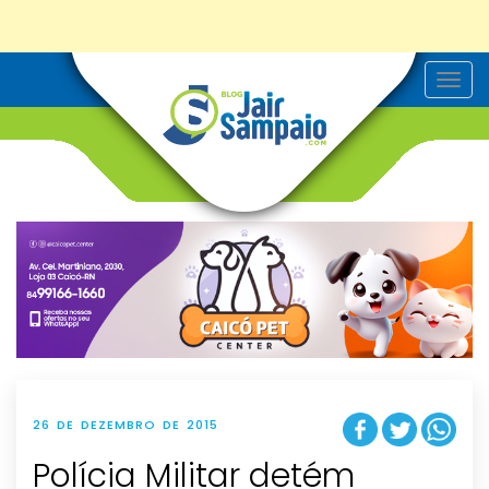
T
o
g
g
l
e
n
a
v
i
g
a
t
i
o
n
26 DE DEZEMBRO DE 2015
Polícia Militar detém