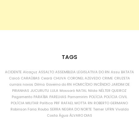
TAGS
ACIDENTE
Alcaçuz
ASSALTO
ASSEMBLEIA LEGISLATIVA DO RN
Assu
BATATA
Caicó
CARAÚBAS
Ceará
CHUVA
CORONEL AZEVEDO
CRIME
CRUZETA
currais novos
Dilma
Governo do RN
HOMICÍDIO
INCÊNDIO
JARDIM DE
PIRANHAS
JUCURUTU
LULA
Mossoró
NATAL
Nilda
NÉLTER QUEIROZ
Pagamento
PARAÍBA
PARELHAS
Parnamirim
POLÍCIA
POLÍCIA CIVIL
POLÍCIA MILITAR
Política
PRF
RAFAEL MOTTA
RN
ROBERTO GERMANO
Robinson Faria
Roubo
SERRA NEGRA DO NORTE
Temer
UFRN
Vivaldo
Costa
Água
ÁLVARO DIAS