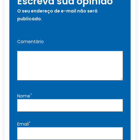
Escreva sua opinião
O seu endereço de e-mail não será
publicado.
Comentário
*
Nome
*
Email