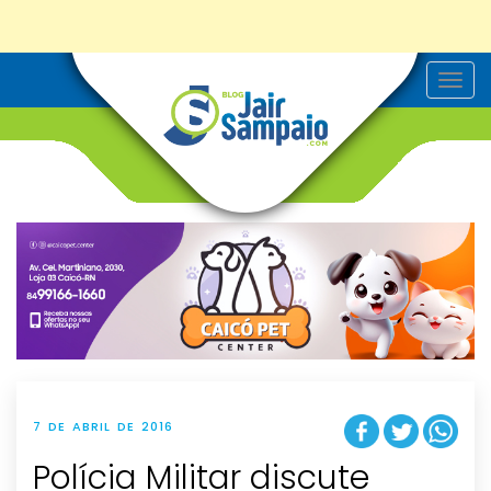
T
o
g
g
l
e
n
a
v
i
g
a
t
i
o
n
7 DE ABRIL DE 2016
Polícia Militar discute