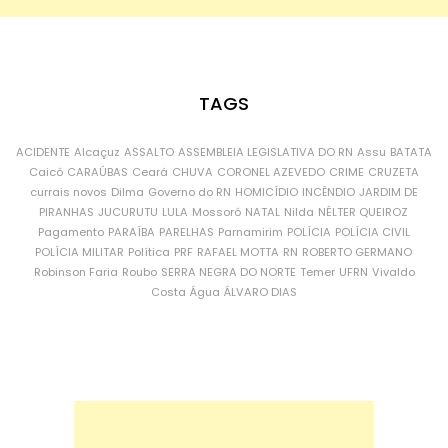
TAGS
ACIDENTE
Alcaçuz
ASSALTO
ASSEMBLEIA LEGISLATIVA DO RN
Assu
BATATA
Caicó
CARAÚBAS
Ceará
CHUVA
CORONEL AZEVEDO
CRIME
CRUZETA
currais novos
Dilma
Governo do RN
HOMICÍDIO
INCÊNDIO
JARDIM DE
PIRANHAS
JUCURUTU
LULA
Mossoró
NATAL
Nilda
NÉLTER QUEIROZ
Pagamento
PARAÍBA
PARELHAS
Parnamirim
POLÍCIA
POLÍCIA CIVIL
POLÍCIA MILITAR
Política
PRF
RAFAEL MOTTA
RN
ROBERTO GERMANO
Robinson Faria
Roubo
SERRA NEGRA DO NORTE
Temer
UFRN
Vivaldo
Costa
Água
ÁLVARO DIAS