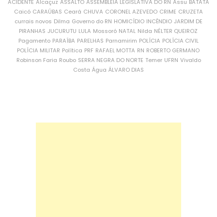
ACIDENTE
Alcaçuz
ASSALTO
ASSEMBLEIA LEGISLATIVA DO RN
Assu
BATATA
Caicó
CARAÚBAS
Ceará
CHUVA
CORONEL AZEVEDO
CRIME
CRUZETA
currais novos
Dilma
Governo do RN
HOMICÍDIO
INCÊNDIO
JARDIM DE
PIRANHAS
JUCURUTU
LULA
Mossoró
NATAL
Nilda
NÉLTER QUEIROZ
Pagamento
PARAÍBA
PARELHAS
Parnamirim
POLÍCIA
POLÍCIA CIVIL
POLÍCIA MILITAR
Política
PRF
RAFAEL MOTTA
RN
ROBERTO GERMANO
Robinson Faria
Roubo
SERRA NEGRA DO NORTE
Temer
UFRN
Vivaldo
Costa
Água
ÁLVARO DIAS