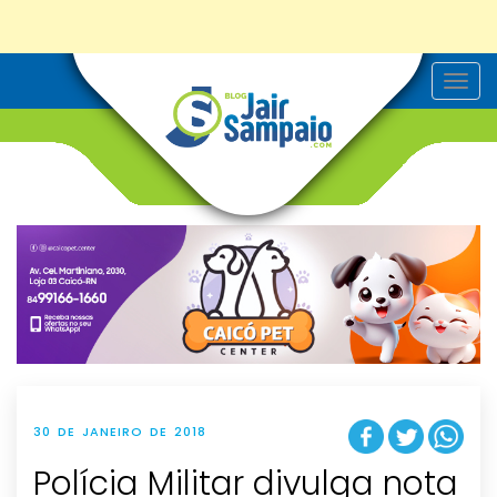
T
o
g
g
l
e
n
a
v
i
g
a
t
i
o
n
30 DE JANEIRO DE 2018
Polícia Militar divulga nota