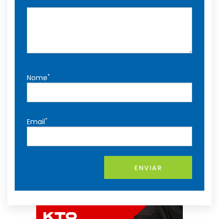
*
Nome
*
Email
ENVIAR