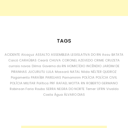
TAGS
ACIDENTE
Alcaçuz
ASSALTO
ASSEMBLEIA LEGISLATIVA DO RN
Assu
BATATA
Caicó
CARAÚBAS
Ceará
CHUVA
CORONEL AZEVEDO
CRIME
CRUZETA
currais novos
Dilma
Governo do RN
HOMICÍDIO
INCÊNDIO
JARDIM DE
PIRANHAS
JUCURUTU
LULA
Mossoró
NATAL
Nilda
NÉLTER QUEIROZ
Pagamento
PARAÍBA
PARELHAS
Parnamirim
POLÍCIA
POLÍCIA CIVIL
POLÍCIA MILITAR
Política
PRF
RAFAEL MOTTA
RN
ROBERTO GERMANO
Robinson Faria
Roubo
SERRA NEGRA DO NORTE
Temer
UFRN
Vivaldo
Costa
Água
ÁLVARO DIAS