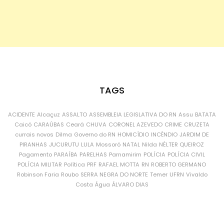
TAGS
ACIDENTE
Alcaçuz
ASSALTO
ASSEMBLEIA LEGISLATIVA DO RN
Assu
BATATA
Caicó
CARAÚBAS
Ceará
CHUVA
CORONEL AZEVEDO
CRIME
CRUZETA
currais novos
Dilma
Governo do RN
HOMICÍDIO
INCÊNDIO
JARDIM DE
PIRANHAS
JUCURUTU
LULA
Mossoró
NATAL
Nilda
NÉLTER QUEIROZ
Pagamento
PARAÍBA
PARELHAS
Parnamirim
POLÍCIA
POLÍCIA CIVIL
POLÍCIA MILITAR
Política
PRF
RAFAEL MOTTA
RN
ROBERTO GERMANO
Robinson Faria
Roubo
SERRA NEGRA DO NORTE
Temer
UFRN
Vivaldo
Costa
Água
ÁLVARO DIAS