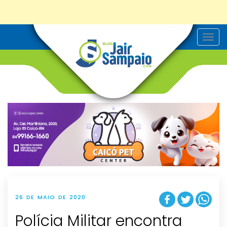
T
o
g
g
l
e
n
a
v
i
g
a
t
i
o
n
26 DE MAIO DE 2020
Polícia Militar encontra