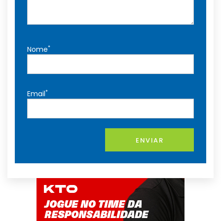
*
Nome
*
Email
ENVIAR