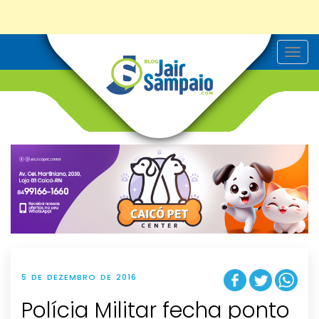
T
o
g
g
l
e
n
a
v
i
g
a
t
i
o
n
5 DE DEZEMBRO DE 2016
Polícia Militar fecha ponto