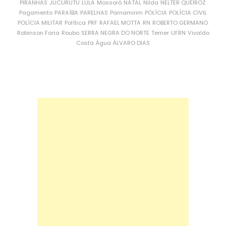
PIRANHAS
JUCURUTU
LULA
Mossoró
NATAL
Nilda
NÉLTER QUEIROZ
Pagamento
PARAÍBA
PARELHAS
Parnamirim
POLÍCIA
POLÍCIA CIVIL
POLÍCIA MILITAR
Política
PRF
RAFAEL MOTTA
RN
ROBERTO GERMANO
Robinson Faria
Roubo
SERRA NEGRA DO NORTE
Temer
UFRN
Vivaldo
Costa
Água
ÁLVARO DIAS