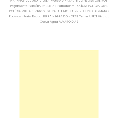
PIRANHAS
JUCURUTU
LULA
Mossoró
NATAL
Nilda
NÉLTER QUEIROZ
Pagamento
PARAÍBA
PARELHAS
Parnamirim
POLÍCIA
POLÍCIA CIVIL
POLÍCIA MILITAR
Política
PRF
RAFAEL MOTTA
RN
ROBERTO GERMANO
Robinson Faria
Roubo
SERRA NEGRA DO NORTE
Temer
UFRN
Vivaldo
Costa
Água
ÁLVARO DIAS