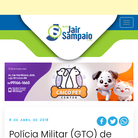
T
o
g
g
l
e
n
a
v
i
g
a
t
i
o
n
8 DE ABRIL DE 2018
Polícia Militar (GTO) de