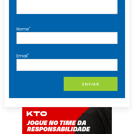
*
Nome
*
Email
ENVIAR