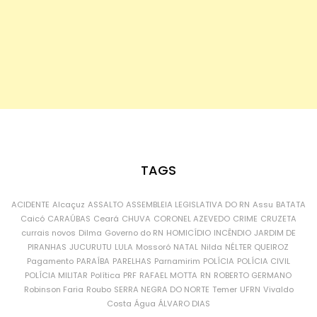
TAGS
ACIDENTE
Alcaçuz
ASSALTO
ASSEMBLEIA LEGISLATIVA DO RN
Assu
BATATA
Caicó
CARAÚBAS
Ceará
CHUVA
CORONEL AZEVEDO
CRIME
CRUZETA
currais novos
Dilma
Governo do RN
HOMICÍDIO
INCÊNDIO
JARDIM DE
PIRANHAS
JUCURUTU
LULA
Mossoró
NATAL
Nilda
NÉLTER QUEIROZ
Pagamento
PARAÍBA
PARELHAS
Parnamirim
POLÍCIA
POLÍCIA CIVIL
POLÍCIA MILITAR
Política
PRF
RAFAEL MOTTA
RN
ROBERTO GERMANO
Robinson Faria
Roubo
SERRA NEGRA DO NORTE
Temer
UFRN
Vivaldo
Costa
Água
ÁLVARO DIAS