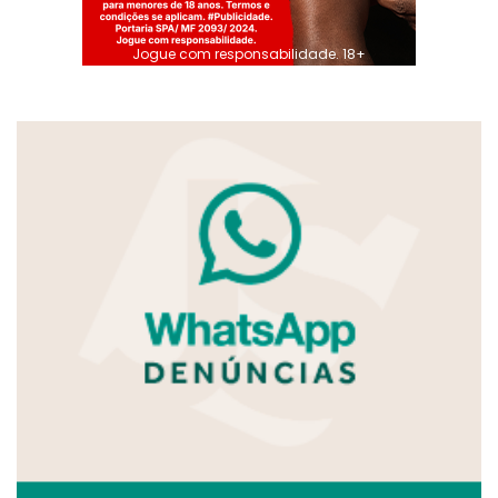
Jogue com responsabilidade. 18+