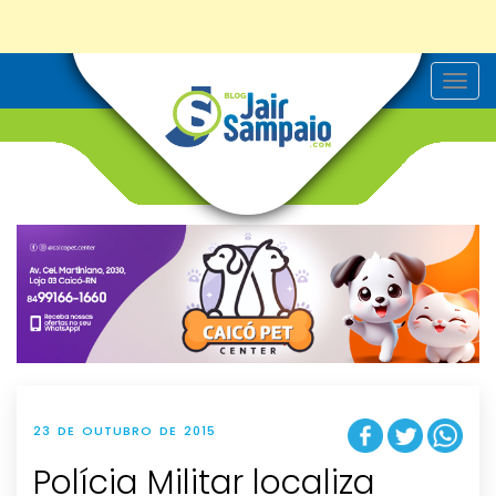
T
o
g
g
l
e
n
a
v
i
g
a
t
i
o
n
23 DE OUTUBRO DE 2015
Polícia Militar localiza