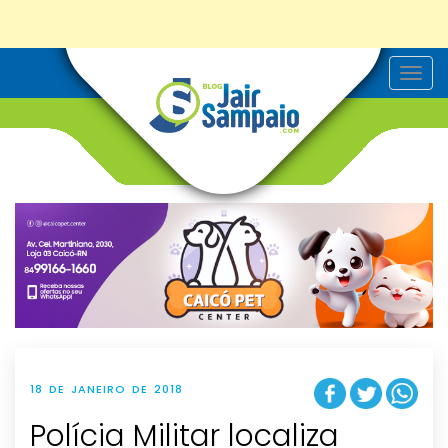
T
o
g
g
l
e
n
a
v
i
g
a
t
i
o
n
18 DE JANEIRO DE 2018
Polícia Militar localiza