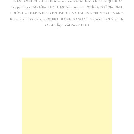
PIRANHAS
JUCURUTU
LULA
Mossoró
NATAL
Nilda
NÉLTER QUEIROZ
Pagamento
PARAÍBA
PARELHAS
Parnamirim
POLÍCIA
POLÍCIA CIVIL
POLÍCIA MILITAR
Política
PRF
RAFAEL MOTTA
RN
ROBERTO GERMANO
Robinson Faria
Roubo
SERRA NEGRA DO NORTE
Temer
UFRN
Vivaldo
Costa
Água
ÁLVARO DIAS