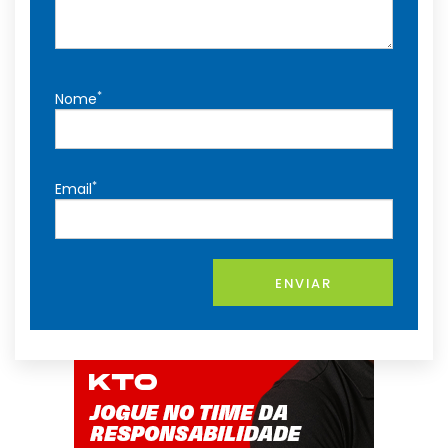
*
Nome
*
Email
ENVIAR