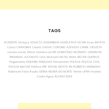
TAGS
ACIDENTE
Alcaçuz
ASSALTO
ASSEMBLEIA LEGISLATIVA DO RN
Assu
BATATA
Caicó
CARAÚBAS
Ceará
CHUVA
CORONEL AZEVEDO
CRIME
CRUZETA
currais novos
Dilma
Governo do RN
HOMICÍDIO
INCÊNDIO
JARDIM DE
PIRANHAS
JUCURUTU
LULA
Mossoró
NATAL
Nilda
NÉLTER QUEIROZ
Pagamento
PARAÍBA
PARELHAS
Parnamirim
POLÍCIA
POLÍCIA CIVIL
POLÍCIA MILITAR
Política
PRF
RAFAEL MOTTA
RN
ROBERTO GERMANO
Robinson Faria
Roubo
SERRA NEGRA DO NORTE
Temer
UFRN
Vivaldo
Costa
Água
ÁLVARO DIAS