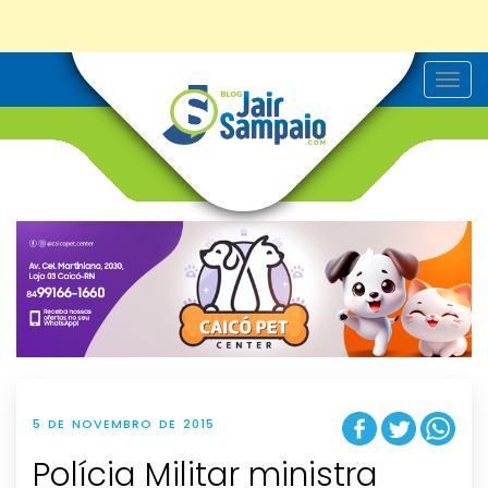
T
o
g
g
l
e
n
a
v
i
g
a
t
i
o
n
5 DE NOVEMBRO DE 2015
Polícia Militar ministra