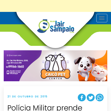
T
o
g
g
l
e
n
a
v
i
g
a
t
i
o
n
21 DE OUTUBRO DE 2015
Polícia Militar prende