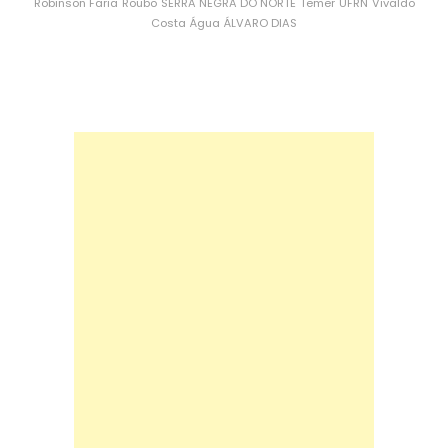
Robinson Faria
Roubo
SERRA NEGRA DO NORTE
Temer
UFRN
Vivaldo
Costa
Água
ÁLVARO DIAS