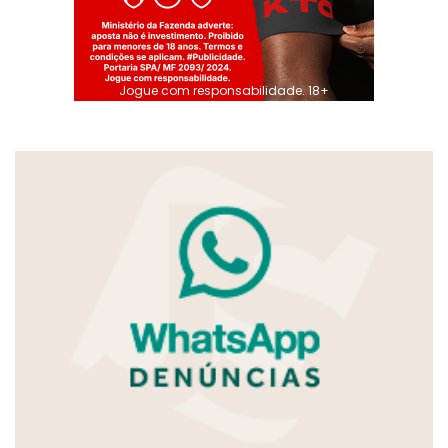
Jogue com responsabilidade. 18+