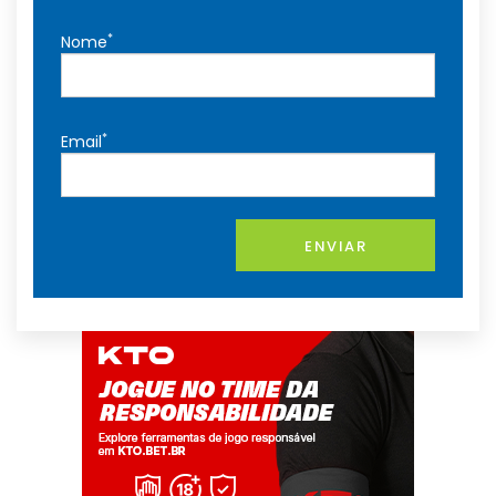
*
Nome
*
Email
ENVIAR