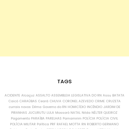
TAGS
ACIDENTE
Alcaçuz
ASSALTO
ASSEMBLEIA LEGISLATIVA DO RN
Assu
BATATA
Caicó
CARAÚBAS
Ceará
CHUVA
CORONEL AZEVEDO
CRIME
CRUZETA
currais novos
Dilma
Governo do RN
HOMICÍDIO
INCÊNDIO
JARDIM DE
PIRANHAS
JUCURUTU
LULA
Mossoró
NATAL
Nilda
NÉLTER QUEIROZ
Pagamento
PARAÍBA
PARELHAS
Parnamirim
POLÍCIA
POLÍCIA CIVIL
POLÍCIA MILITAR
Política
PRF
RAFAEL MOTTA
RN
ROBERTO GERMANO