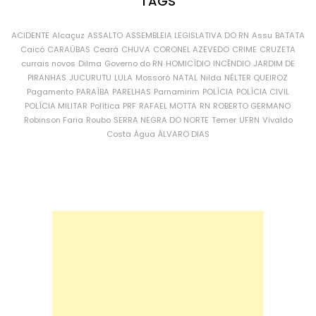
TAGS
ACIDENTE
Alcaçuz
ASSALTO
ASSEMBLEIA LEGISLATIVA DO RN
Assu
BATATA
Caicó
CARAÚBAS
Ceará
CHUVA
CORONEL AZEVEDO
CRIME
CRUZETA
currais novos
Dilma
Governo do RN
HOMICÍDIO
INCÊNDIO
JARDIM DE
PIRANHAS
JUCURUTU
LULA
Mossoró
NATAL
Nilda
NÉLTER QUEIROZ
Pagamento
PARAÍBA
PARELHAS
Parnamirim
POLÍCIA
POLÍCIA CIVIL
POLÍCIA MILITAR
Política
PRF
RAFAEL MOTTA
RN
ROBERTO GERMANO
Robinson Faria
Roubo
SERRA NEGRA DO NORTE
Temer
UFRN
Vivaldo
Costa
Água
ÁLVARO DIAS