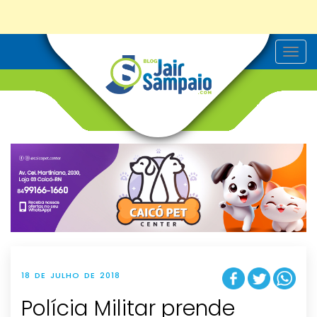
T
o
g
g
l
e
n
a
v
i
g
a
t
i
o
n
18 DE JULHO DE 2018
Polícia Militar prende