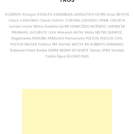
ACIDENTE
Alcaçuz
ASSALTO
ASSEMBLEIA LEGISLATIVA DO RN
Assu
BATATA
Caicó
CARAÚBAS
Ceará
CHUVA
CORONEL AZEVEDO
CRIME
CRUZETA
currais novos
Dilma
Governo do RN
HOMICÍDIO
INCÊNDIO
JARDIM DE
PIRANHAS
JUCURUTU
LULA
Mossoró
NATAL
Nilda
NÉLTER QUEIROZ
Pagamento
PARAÍBA
PARELHAS
Parnamirim
POLÍCIA
POLÍCIA CIVIL
POLÍCIA MILITAR
Política
PRF
RAFAEL MOTTA
RN
ROBERTO GERMANO
Robinson Faria
Roubo
SERRA NEGRA DO NORTE
Temer
UFRN
Vivaldo
Costa
Água
ÁLVARO DIAS