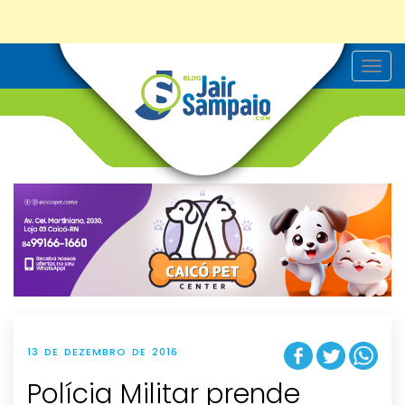
T
o
g
g
l
e
n
a
v
i
g
a
t
i
o
n
13 DE DEZEMBRO DE 2016
Polícia Militar prende