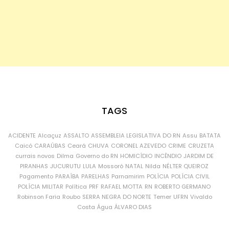
TAGS
ACIDENTE
Alcaçuz
ASSALTO
ASSEMBLEIA LEGISLATIVA DO RN
Assu
BATATA
Caicó
CARAÚBAS
Ceará
CHUVA
CORONEL AZEVEDO
CRIME
CRUZETA
currais novos
Dilma
Governo do RN
HOMICÍDIO
INCÊNDIO
JARDIM DE
PIRANHAS
JUCURUTU
LULA
Mossoró
NATAL
Nilda
NÉLTER QUEIROZ
Pagamento
PARAÍBA
PARELHAS
Parnamirim
POLÍCIA
POLÍCIA CIVIL
POLÍCIA MILITAR
Política
PRF
RAFAEL MOTTA
RN
ROBERTO GERMANO
Robinson Faria
Roubo
SERRA NEGRA DO NORTE
Temer
UFRN
Vivaldo
Costa
Água
ÁLVARO DIAS