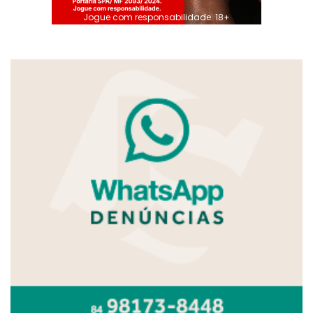
Jogue com responsabilidade. 18+