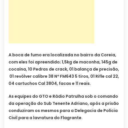
A boca de fumo era localizada no bairro da Coreia,
com eles foi apreendido; 1,5kg de maconha, 145g de
cocaína, 10 Pedras de crack, 01 balança de precisão,
01 revólver calibre 38 Nº FM643 5 tiros, 01 Rifle cal 22,
04 cartuchos Cal 3804, facas e 11 reais.
As equipes do GTO e Rádio Patrulha sob o comando
da operação do Sub Tenente Adriano, após a prisão
conduziram os mesmos para a Delegacia de Polícia
Civil para a lavratura do Flagrante.