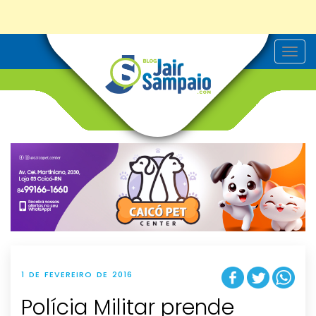
T
o
g
g
l
e
n
a
v
i
g
a
t
i
o
n
1 DE FEVEREIRO DE 2016
Polícia Militar prende