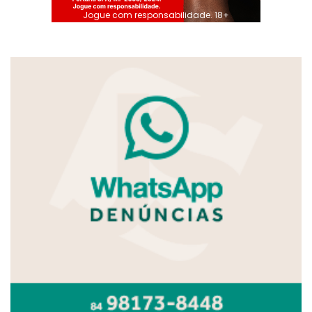
Jogue com responsabilidade. 18+