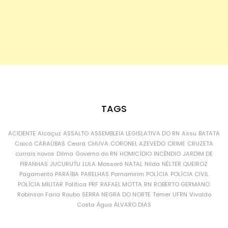
TAGS
ACIDENTE
Alcaçuz
ASSALTO
ASSEMBLEIA LEGISLATIVA DO RN
Assu
BATATA
Caicó
CARAÚBAS
Ceará
CHUVA
CORONEL AZEVEDO
CRIME
CRUZETA
currais novos
Dilma
Governo do RN
HOMICÍDIO
INCÊNDIO
JARDIM DE
PIRANHAS
JUCURUTU
LULA
Mossoró
NATAL
Nilda
NÉLTER QUEIROZ
Pagamento
PARAÍBA
PARELHAS
Parnamirim
POLÍCIA
POLÍCIA CIVIL
POLÍCIA MILITAR
Política
PRF
RAFAEL MOTTA
RN
ROBERTO GERMANO
Robinson Faria
Roubo
SERRA NEGRA DO NORTE
Temer
UFRN
Vivaldo
Costa
Água
ÁLVARO DIAS