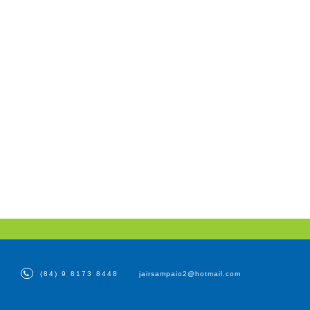
(84) 9 8173 8448
jairsampaio2@hotmail.com