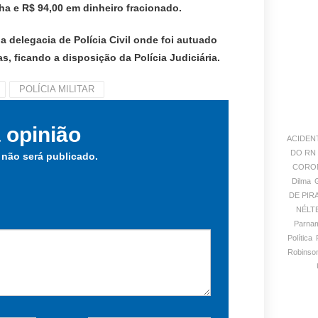
a e R$ 94,00 em dinheiro fracionado.
 a delegacia de Polícia Civil onde foi autuado
as, ficando a disposição da Polícia Judiciária.
POLÍCIA MILITAR
 opinião
ACIDEN
DO RN
 não será publicado.
CORON
Dilma
DE PIR
NÉLT
Parnam
Política
Robinson