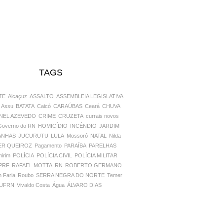
TAGS
TE
Alcaçuz
ASSALTO
ASSEMBLEIA LEGISLATIVA
Assu
BATATA
Caicó
CARAÚBAS
Ceará
CHUVA
EL AZEVEDO
CRIME
CRUZETA
currais novos
Governo do RN
HOMICÍDIO
INCÊNDIO
JARDIM
ANHAS
JUCURUTU
LULA
Mossoró
NATAL
Nilda
ER QUEIROZ
Pagamento
PARAÍBA
PARELHAS
irim
POLÍCIA
POLÍCIA CIVIL
POLÍCIA MILITAR
PRF
RAFAEL MOTTA
RN
ROBERTO GERMANO
 Faria
Roubo
SERRA NEGRA DO NORTE
Temer
UFRN
Vivaldo Costa
Água
ÁLVARO DIAS