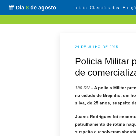
Dia
8
de agosto
Início
Classificados
Eleiç
24 DE JULHO DE 2015
Policia Milita
de comercializ
190 RN –
A policia Militar pre
na cidade de Brejinho, um h
silva, de 25 anos, suspeito d
Juarez Rodrigues foi encontr
patrulhamento de rotina naqu
suspeita e resolveram abordá