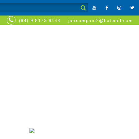
(84) 9 8173 8448
jairsampaio2@hotmail.com