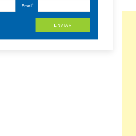
*
Email
ENVIAR