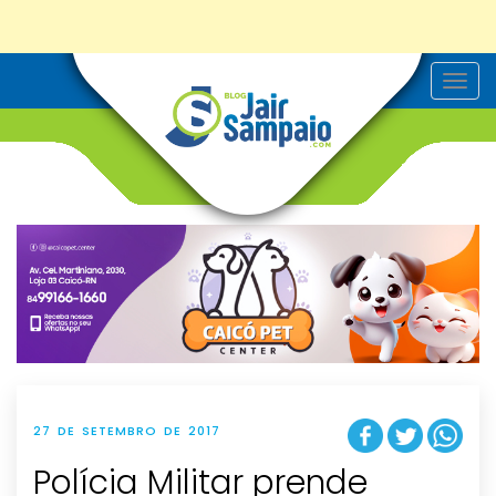
T
o
g
g
l
e
n
a
v
i
g
a
t
i
o
n
27 DE SETEMBRO DE 2017
Polícia Militar prende