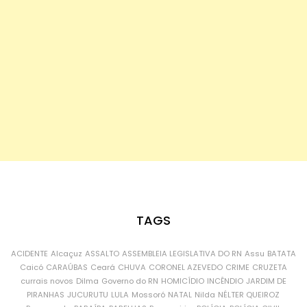
TAGS
ACIDENTE
Alcaçuz
ASSALTO
ASSEMBLEIA LEGISLATIVA DO RN
Assu
BATATA
Caicó
CARAÚBAS
Ceará
CHUVA
CORONEL AZEVEDO
CRIME
CRUZETA
currais novos
Dilma
Governo do RN
HOMICÍDIO
INCÊNDIO
JARDIM DE
PIRANHAS
JUCURUTU
LULA
Mossoró
NATAL
Nilda
NÉLTER QUEIROZ