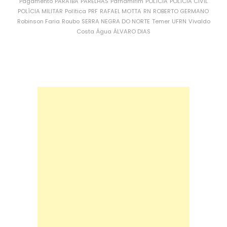
Pagamento
PARAÍBA
PARELHAS
Parnamirim
POLÍCIA
POLÍCIA CIVIL
POLÍCIA MILITAR
Política
PRF
RAFAEL MOTTA
RN
ROBERTO GERMANO
Robinson Faria
Roubo
SERRA NEGRA DO NORTE
Temer
UFRN
Vivaldo
Costa
Água
ÁLVARO DIAS