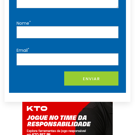
*
Nome
*
Email
ENVIAR