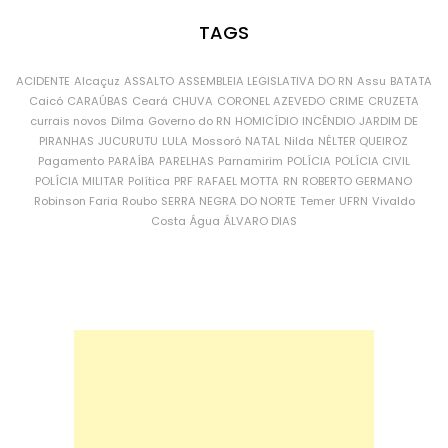
TAGS
ACIDENTE
Alcaçuz
ASSALTO
ASSEMBLEIA LEGISLATIVA DO RN
Assu
BATATA
Caicó
CARAÚBAS
Ceará
CHUVA
CORONEL AZEVEDO
CRIME
CRUZETA
currais novos
Dilma
Governo do RN
HOMICÍDIO
INCÊNDIO
JARDIM DE
PIRANHAS
JUCURUTU
LULA
Mossoró
NATAL
Nilda
NÉLTER QUEIROZ
Pagamento
PARAÍBA
PARELHAS
Parnamirim
POLÍCIA
POLÍCIA CIVIL
POLÍCIA MILITAR
Política
PRF
RAFAEL MOTTA
RN
ROBERTO GERMANO
Robinson Faria
Roubo
SERRA NEGRA DO NORTE
Temer
UFRN
Vivaldo
Costa
Água
ÁLVARO DIAS