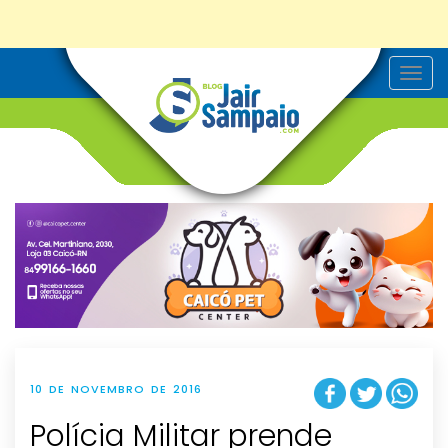
T
o
g
g
l
e
n
a
v
i
g
a
t
i
o
n
10 DE NOVEMBRO DE 2016
Polícia Militar prende