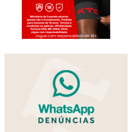
Jogue com responsabilidade. 18+