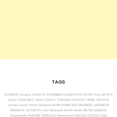
TAGS
ACIDENTE
Alcaçuz
ASSALTO
ASSEMBLEIA LEGISLATIVA DO RN
Assu
BATATA
Caicó
CARAÚBAS
Ceará
CHUVA
CORONEL AZEVEDO
CRIME
CRUZETA
currais novos
Dilma
Governo do RN
HOMICÍDIO
INCÊNDIO
JARDIM DE
PIRANHAS
JUCURUTU
LULA
Mossoró
NATAL
Nilda
NÉLTER QUEIROZ
Pagamento
PARAÍBA
PARELHAS
Parnamirim
POLÍCIA
POLÍCIA CIVIL