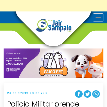
T
o
g
g
l
e
n
a
v
i
g
a
t
i
o
n
24 DE FEVEREIRO DE 2016
Polícia Militar prende