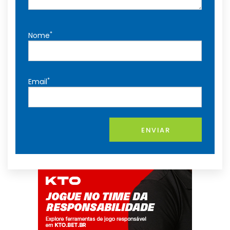
*
Nome
*
Email
ENVIAR