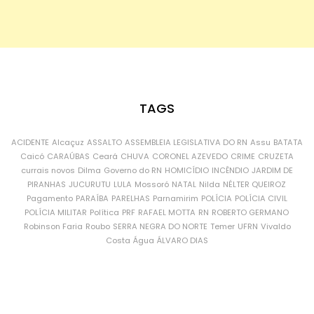
TAGS
ACIDENTE
Alcaçuz
ASSALTO
ASSEMBLEIA LEGISLATIVA DO RN
Assu
BATATA
Caicó
CARAÚBAS
Ceará
CHUVA
CORONEL AZEVEDO
CRIME
CRUZETA
currais novos
Dilma
Governo do RN
HOMICÍDIO
INCÊNDIO
JARDIM DE
PIRANHAS
JUCURUTU
LULA
Mossoró
NATAL
Nilda
NÉLTER QUEIROZ
Pagamento
PARAÍBA
PARELHAS
Parnamirim
POLÍCIA
POLÍCIA CIVIL
POLÍCIA MILITAR
Política
PRF
RAFAEL MOTTA
RN
ROBERTO GERMANO
Robinson Faria
Roubo
SERRA NEGRA DO NORTE
Temer
UFRN
Vivaldo
Costa
Água
ÁLVARO DIAS