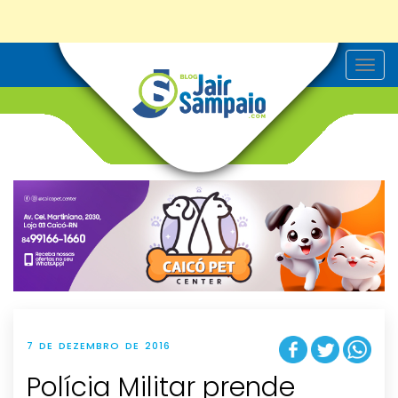
T
o
g
g
l
e
n
a
v
i
g
a
t
i
o
n
7 DE DEZEMBRO DE 2016
Polícia Militar prende