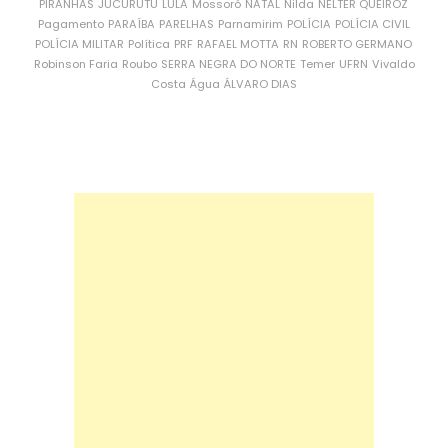
PIRANHAS
JUCURUTU
LULA
Mossoró
NATAL
Nilda
NÉLTER QUEIROZ
Pagamento
PARAÍBA
PARELHAS
Parnamirim
POLÍCIA
POLÍCIA CIVIL
POLÍCIA MILITAR
Política
PRF
RAFAEL MOTTA
RN
ROBERTO GERMANO
Robinson Faria
Roubo
SERRA NEGRA DO NORTE
Temer
UFRN
Vivaldo
Costa
Água
ÁLVARO DIAS