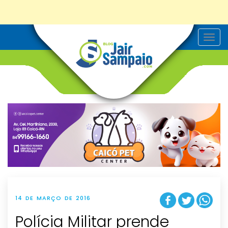
T
o
g
g
l
e
n
a
v
i
g
a
t
i
o
n
14 DE MARÇO DE 2016
Polícia Militar prende