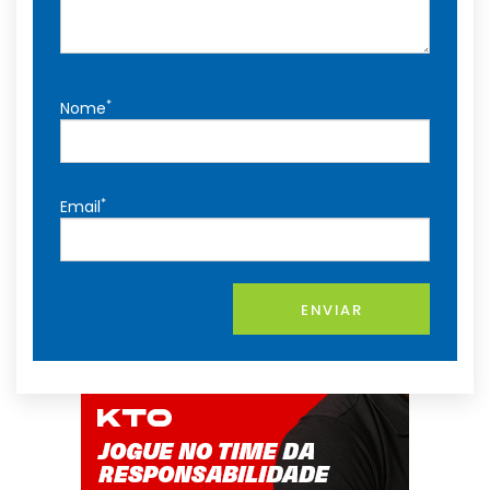
*
Nome
*
Email
ENVIAR