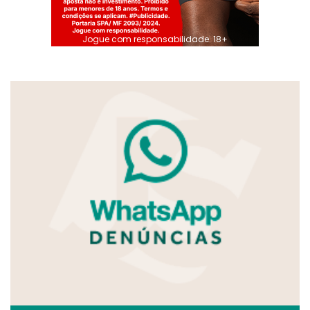
Jogue com responsabilidade. 18+