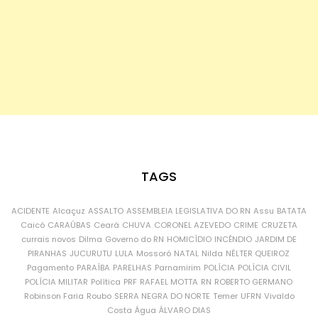
TAGS
ACIDENTE
Alcaçuz
ASSALTO
ASSEMBLEIA LEGISLATIVA DO RN
Assu
BATATA
Caicó
CARAÚBAS
Ceará
CHUVA
CORONEL AZEVEDO
CRIME
CRUZETA
currais novos
Dilma
Governo do RN
HOMICÍDIO
INCÊNDIO
JARDIM DE
PIRANHAS
JUCURUTU
LULA
Mossoró
NATAL
Nilda
NÉLTER QUEIROZ
Pagamento
PARAÍBA
PARELHAS
Parnamirim
POLÍCIA
POLÍCIA CIVIL
POLÍCIA MILITAR
Política
PRF
RAFAEL MOTTA
RN
ROBERTO GERMANO
Robinson Faria
Roubo
SERRA NEGRA DO NORTE
Temer
UFRN
Vivaldo
Costa
Água
ÁLVARO DIAS