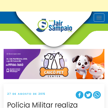
T
o
g
g
l
e
n
a
v
i
g
a
t
i
o
n
27 DE AGOSTO DE 2015
Polícia Militar realiza