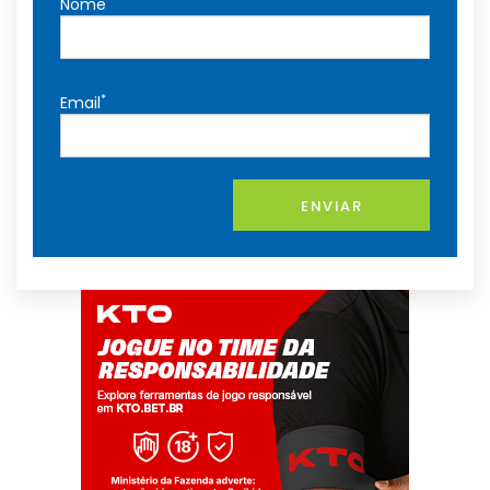
*
Nome
*
Email
ENVIAR