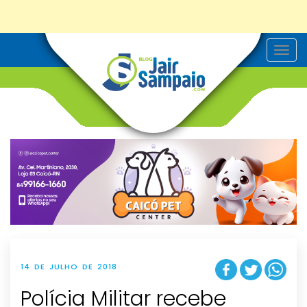
T
o
g
g
l
e
n
a
v
i
g
a
t
i
o
n
14 DE JULHO DE 2018
Polícia Militar recebe