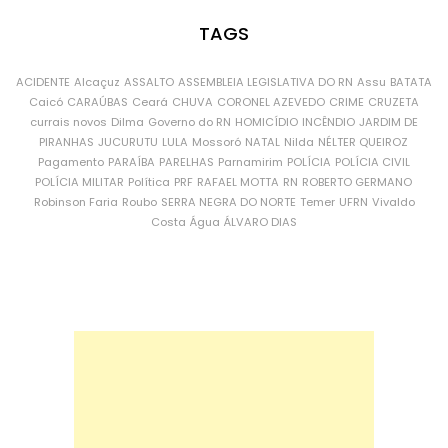
TAGS
ACIDENTE
Alcaçuz
ASSALTO
ASSEMBLEIA LEGISLATIVA DO RN
Assu
BATATA
Caicó
CARAÚBAS
Ceará
CHUVA
CORONEL AZEVEDO
CRIME
CRUZETA
currais novos
Dilma
Governo do RN
HOMICÍDIO
INCÊNDIO
JARDIM DE
PIRANHAS
JUCURUTU
LULA
Mossoró
NATAL
Nilda
NÉLTER QUEIROZ
Pagamento
PARAÍBA
PARELHAS
Parnamirim
POLÍCIA
POLÍCIA CIVIL
POLÍCIA MILITAR
Política
PRF
RAFAEL MOTTA
RN
ROBERTO GERMANO
Robinson Faria
Roubo
SERRA NEGRA DO NORTE
Temer
UFRN
Vivaldo
Costa
Água
ÁLVARO DIAS