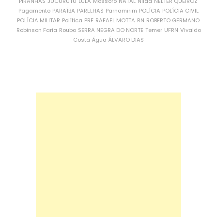
PIRANHAS
JUCURUTU
LULA
Mossoró
NATAL
Nilda
NÉLTER QUEIROZ
Pagamento
PARAÍBA
PARELHAS
Parnamirim
POLÍCIA
POLÍCIA CIVIL
POLÍCIA MILITAR
Política
PRF
RAFAEL MOTTA
RN
ROBERTO GERMANO
Robinson Faria
Roubo
SERRA NEGRA DO NORTE
Temer
UFRN
Vivaldo
Costa
Água
ÁLVARO DIAS