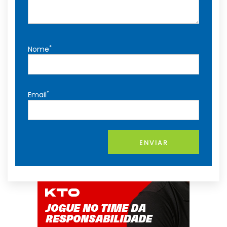
*
Nome
*
Email
ENVIAR