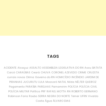
TAGS
ACIDENTE
Alcaçuz
ASSALTO
ASSEMBLEIA LEGISLATIVA DO RN
Assu
BATATA
Caicó
CARAÚBAS
Ceará
CHUVA
CORONEL AZEVEDO
CRIME
CRUZETA
currais novos
Dilma
Governo do RN
HOMICÍDIO
INCÊNDIO
JARDIM DE
PIRANHAS
JUCURUTU
LULA
Mossoró
NATAL
Nilda
NÉLTER QUEIROZ
Pagamento
PARAÍBA
PARELHAS
Parnamirim
POLÍCIA
POLÍCIA CIVIL
POLÍCIA MILITAR
Política
PRF
RAFAEL MOTTA
RN
ROBERTO GERMANO
Robinson Faria
Roubo
SERRA NEGRA DO NORTE
Temer
UFRN
Vivaldo
Costa
Água
ÁLVARO DIAS