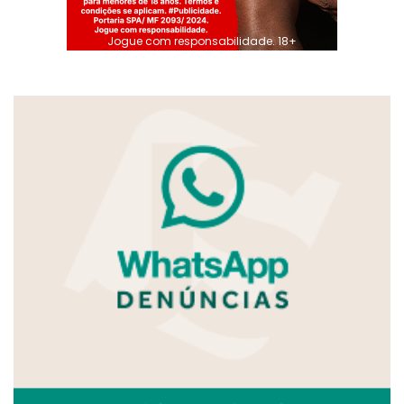
Jogue com responsabilidade. 18+